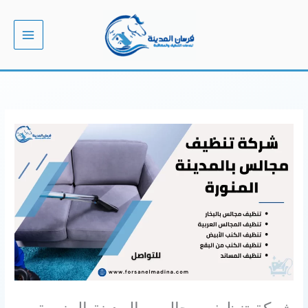
خطي
لى
لمحتوى