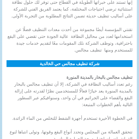
إنها تستند على خبراتها الطويلة في القطاع حتى توفر لك حلول نظافة
استثنائية ترضي احتياجات المختلفة، كما يعتمد الفريق الفني للشركة
على أساليب تنظيف حديثة تضمن النتائج المطلوبة من التجربة الأولى.
تقنتي المؤسسة أيضًا مجموعة من أحدث معدات التنظيف فضلًا عن
استخدامها لعدد من محاليل النظافة عالية الجودة حتى تقضي على البقع
باحترافية، وتوظف الشركة نلك المقومات معًا لتقديم خدمات جيدة
للمستخدم ومنها تنظيف مجالس.
شركة تنظيف مجالس حي الخالدية
تنظيف مجالس بالبخار بالمدينة المنورة
رغم تعدد أساليب النظافة في الشركة، إلا أن تنظيف مجالس بالبخار
بالمدينة المنورة يعد خيارًا فعالًا للمستخدمين نظرًا لقدرته على إزالة
البقع والقضاء على الجراثيم في آن واحد، وسنوافيكم عبر السطور
التالية بأهم الخطوات المتبعة:
في الخطوة الأخيرة تستخدم أجهزة الشفط للتخلص من الماء الزائدة.
تتحقق العمالة من المجلس وتحدد أنواع البقع وقوتها، وتولى انتباها لنوع
القماش لضمان اختيار درجة الحرارة المناسبة.