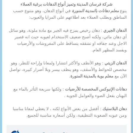
شركة فرسان المدينة وتميز أنواع الدهانات برغبة العملاء
ينوع
معلم دهانات بالمدينة المنورة
في أنواع الدهان، وهو متنوع حسب
المناطق وبطلب العملاء بعد اطلاعهم على المزايا والعيوب:
الدهان الجيري
: دهان رخيص يمزج فيه الجير مع مادة ملونة، وهو سائل
أي دهان مائي، ولكنه أصبح ضعيف الاستخدام لعيوبه حيث انه قصير
الاجل وعند جفافه او تشققه يتساقط على المفروشات والأرضيات
ويفسد المظهر العام.
الدهان الزيتي
: وهو الأنظف والأكثر انتشارا ولمعانا وإراحة للنظر، وهو
مخصص للحوائط والأسقف، وهو ينظف بيسر وبلا أضرار كبيرة، تواصل
الآن مع
معلم بوية بالمدينة المنورة
.
دهانات الإنبوكس المخصصة للأرضيات
: ولكنها سريعة التأثر بالماء مع
البهتان بفعل الضوء والعوامل الجوية .
دهان البلاستيك
: أفضل من بعض الأنواع لكنه ، لا يعطي لمعانا مناسبا
ومن عيوبه الصعوبة التنظيفية، ولكن أسعاره مناسبة للجميع.