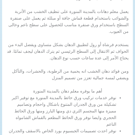
يعمل معلم دهانات بالمدينة المنورة على تنظيف الخشب من الأتربة
والشوائب باستخدام قطعة قماش جافة أو مبللة ثم يعمل على صنفرة
السطح باستخدام ورق صنفرة مناسب للحصول على سطح ناعم وخالى
من العيوب.
يستخدم فرشاة أو رول لتطبيق الدهان بشكل متساوى ويفضل البدء من
الحواف ثم الانتقال إلى السطح الرئيسي ثم يترك الدهان ليجف تمامًا. قد
يحتاج الأمر إلى عدة ساعات حسب نوع الدهان.
ومن فوائد دهان الخشب انه يحمية من الرطوبة، والحشرات، والتآكل
ويضفي لمسة جمالية تعزز من تصميم المنزل
أهم ما يوفره معلم دهان بالمدينة المنورة
نوفر خدمات تركيب ورق حائط بالمدينة المنورة مع توفير اكبر
تشكيلة من ورق الجدران المتنوع باشكال واحجام وتصاميم
مميزة منها المجسم الثري دي ومنها البارز ومنها ورق الحائط
الحجري وايضا نوفر ورق الحائط المطعم بالقماش الشامواه
الناعم
نوفر احدث تصميمات الجبسيوم بورد الخاص بالاسقف والجدران