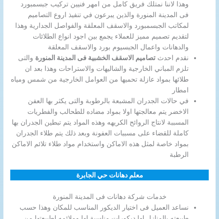
وهذا لاننا نمتلك فريق كامل من امهر فنيين تركيب جبسمبورد
فى المدينة المنورة والذين يبرعون في تنفيذ اروع التصاميم
لمكاتب الجبسمبورد والاسقف المعلقة والفواصل الجدارية وهذا
لتقديم تصميم مميز للعملاء يجمع بين اجود انواع الطلائات
والدهانات واعمال الجبسيوم بورد والاسقف المعلقة
نقدم احدث
تصاميم الاسقف الخشبية فى المدينة المنورة
والتى
تلزم المباني الخارجية والشاليهات والاستراحات وهذا بعد ان
طلائها بمواد عازلة تحميها من العوامل الخارجية من شمس ومياه
امطار
في حالات الجدران المشبعة بالرطوبة والتى يكثر بها العفن
الاخضر يتم معالجتها اولا بمواد مضاده للطحالب والفطريات
المسببة لانتاج الروائح الكريهه وهذه المواد يتم تبطين الجدران بها
كاملة للقضاء على مسببات العفونة وبعد ذلك يتم طلاء الجدران
بمواد خاصة لمثل هذه الاماكن واستخدام مواد طلاء تلائم الاماكن
الرطبة
معلم دهانات حي الجابرة
خدمات شركة دهانات فى المدينة المنورة
نساعد العميل فى اختيار الديكور المناسب للمكان وهذا حسب
طبيعته بالمنازل لها ديكورات مناسبة لها وملائمه لطبيعتها من