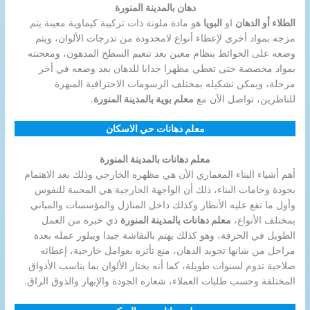
دهان بالمدينة المنورة
الطلاء أو الدهان
او
البويا
هو مادة ملونة ذات تركيبة كيماوية معينة يتم
مزجه بمواد أخرى لإعطاء أنواع لامحدودة من تدرجات الألوان، ويتم
وضعه على الحوائط بنظام معين بعد تنعيم السطح المدهون، ومعجنته
بمواد مخصصة حتى تعطي مظهرا جذابا للدهان بعد وضعه في أخر
مرحلة، ويمكن تشكيله بمختلف الرسومات الاحترافية المبهرة
للناظرين، تواصل الآن مع
معلم بوية بالمدينة المنورة
.
معلم دهانات حي الاسكان
معلم دهانات بالمدينة المنورة
أهم أشياء البناء المعماري الأن هي مظهره الخارجي وذلك بعد الاهتمام
بجودة وخامات البناء، ذلك أن الواجهة الخارجية هي المحببة للنفوس
وأول ما تقع عليه الأنظار وكذلك داخل المنازل والمؤسسات والمباني
بمختلف الأنواع،
معلم دهانات بالمدينة المنورة
ذي خبرة من العمل
الطويل في الحرفة، وهو كذلك يهتم بالنقاشة جيدا ويبلور عمله بعدة
مراحل من شانها تجويد الدهان، منع تأثره بعوامل خارجية، إعطائه
صلاحية تدوم لسنوات طويلة، كما أنه يختار الألوان بما يناسب الأذواق
المختلفة وحسب طلبات العملاء، شعاره الجودة والإبهار والذوق الراق.