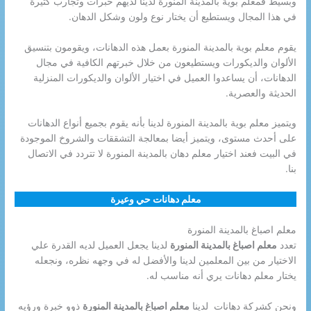
وبسيط فمعلم بوية بالمدينة المنورة لدينا لديهم خبرات وتجارب كثيرة
في هذا المجال ويستطيع أن يختار نوع ولون وشكل الدهان.
يقوم معلم بوية بالمدينة المنورة بعمل هذه الدهانات، ويقومون بتنسيق
الألوان والديكورات ويستطيعون من خلال خبرتهم الكافية في مجال
الدهانات، أن يساعدوا العميل في اختيار الألوان والديكورات المنزلية
الحديثة والعصرية.
ويتميز معلم بوية بالمدينة المنورة لدينا بأنه يقوم بجميع أنواع الدهانات
على أحدث مستوى، ويتميز أيضا بمعالجة التشققات والشروخ الموجودة
في البيت فعند اختيار معلم دهان بالمدينة المنورة لا تتردد في الاتصال
بنا.
معلم دهانات حي وعيرة
معلم اصباغ بالمدينة المنورة
تعدد
معلم اصباغ بالمدينة المنورة
لدينا يجعل العميل لديه القدرة علي
الاختيار من بين المعلمين لدينا والأفضل له في وجهه نظره، ونجعله
يختار معلم دهانات يري أنه مناسب له.
ونحن كشركة دهانات لدينا
معلم اصباغ بالمدينة المنورة
ذوو خبرة ورؤيه