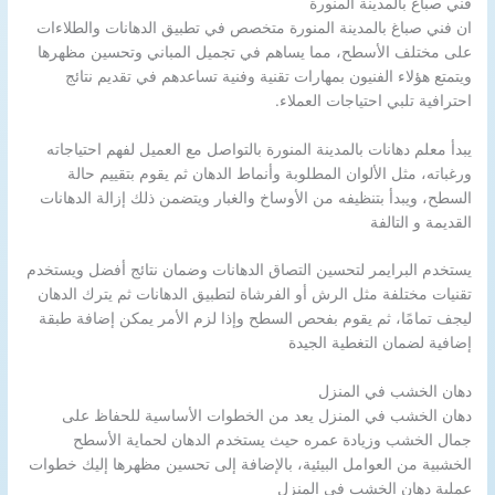
فني صباغ بالمدينة المنورة
ان فني صباغ بالمدينة المنورة متخصص في تطبيق الدهانات والطلاءات
على مختلف الأسطح، مما يساهم في تجميل المباني وتحسين مظهرها
ويتمتع هؤلاء الفنيون بمهارات تقنية وفنية تساعدهم في تقديم نتائج
احترافية تلبي احتياجات العملاء.
يبدأ معلم دهانات بالمدينة المنورة بالتواصل مع العميل لفهم احتياجاته
ورغباته، مثل الألوان المطلوبة وأنماط الدهان ثم يقوم بتقييم حالة
السطح، ويبدأ بتنظيفه من الأوساخ والغبار ويتضمن ذلك إزالة الدهانات
القديمة و التالفة
يستخدم البرايمر لتحسين التصاق الدهانات وضمان نتائج أفضل ويستخدم
تقنيات مختلفة مثل الرش أو الفرشاة لتطبيق الدهانات ثم يترك الدهان
ليجف تمامًا، ثم يقوم بفحص السطح وإذا لزم الأمر يمكن إضافة طبقة
إضافية لضمان التغطية الجيدة
دهان الخشب في المنزل
دهان الخشب في المنزل يعد من الخطوات الأساسية للحفاظ على
جمال الخشب وزيادة عمره حيث يستخدم الدهان لحماية الأسطح
الخشبية من العوامل البيئية، بالإضافة إلى تحسين مظهرها إليك خطوات
عملية دهان الخشب في المنزل