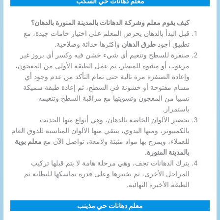
معلم دهانات حي السكب
كيف يقوم معلم وشركة الدهانات بالمدينة المنورة بالدهان؟
قبل البدأ بالدهان يحرص المعلم على اختيار خامات جيدة، مع
تطبيق أجود
طرق الدهان
واكثرها حداثة وصلاحية.
صنفرة للسطح وتنعيم أي شيء خشن فيه وكسر أي بروز غير
مرغوب أو مشوه للمنظر، ثم عمل الطبقة الأولى من المعجون،
وإعادة الصنفرة مرة تالية حتى تمام التأكد من عدم وجود أي
مسام مفتوحة أو خشونة في السطح، ثم إعادة طبقة سميكة
نسبيا من المعجون وتسويتها مع مراقبة السطح وتنعيمه
باستمرار.
تحضير الألوان الخاصة بالدهان، وهي أنواع منها الحديث
بالكمبيوتر، ومنها اليدوي، ينتقي منها الألوان المناسبة للذوق العام
للعملاء، ويمزج بها مواد مثبتة ولامعة، تواصل الآن مع
معلم بوية
بالمدينة المنورة
.
يترك الدهانات تجف، وهي مرحلة هامة لا يتم قبلها تركيب
المراحل الأخرى، ثم يختبرها وعلى قدرة تماسكها للبطانة ثم
الطبقة الأخيرة النهائية.
معلم دهانات حي مذينب