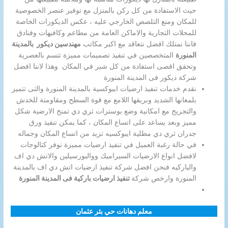
حيث الاستفادة من كل ركن بالمنزل مع توفير عنصر الخصوصية
للمكان ومنع التلصص الخارجي عليه ، عكس الديكورات الخاصة
للمحلات التجارية والاماكن العامة من مطاعم وكافيهات وفنادق
فاننا نمتلك افضل نتعاقد مع اكبر مكاتب
مهندسين ديكور بالمدينة
المنورة
المتخصصين في تنفيذ تصميمات مميزة تتسم بالعصرية
وتحقق اقصى استفادة من كل شبر في المكان وهذا لاننا افضل
شركة ديكور فى المدينة المنورة
نقدم خدمات تنفيذ ارضيات ايبوكسية بالمدينة المنورة والتى تتميز
بلمعانها الشديد وبريقها اللامع مع قوة السطح ومقاومتة للخدش
والتجريح مع امكانية وضع بوسترات ثري دي تمنح الارضية شكل
مميز وبعد يساعد على اتساع المكان ، كما يمكن تنفيذ ورق
جدران ثري دي مطلية ايبوكسيه تزيد من اتساع المكان وجماله
في حالة رغبة العميل في تنفيذ ارضيات مميزة نوفر كتالوجات
لافضل انواع الارضيات السيراميك ووالبورسيلين والاتش دي اف
والباركيه فنحن افضل شركة تنفيذ ارضيات اتش دي اف بالمدينة
المنورة وارخص شركة
تنفيذ ارضيات باركية فى المدينة المنورة
معلم دهانات حي بئر عثمان