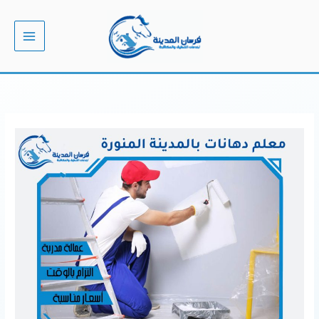
خطي
لى
لمحتوى