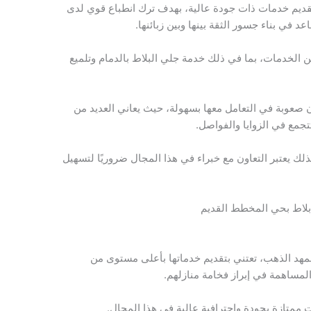
بتقديم خدمات ذات جودة عالية، بهدف ترك انطباع قوي لدى
د في بناء جسور الثقة بينها وبين زبائنها.
الخدمات، بما في ذلك خدمة جلي البلاط بالدمام وتلميع
ون صعوبة في التعامل معها بسهولة، حيث يعاني العديد من
تتجمع في الزوايا والفواصل.
ذلك يعتبر التعاون مع خبراء في هذا المجال ضروريًا لتسهيل
لاط بحي المخطط القديم
بمهد الذهب، تعتني بتقديم خدماتها بأعلى مستوى من
لمساهمة في إبراز فخامة منازلهم.
متازة بجودة واحترافية عالية في هذا المجال.