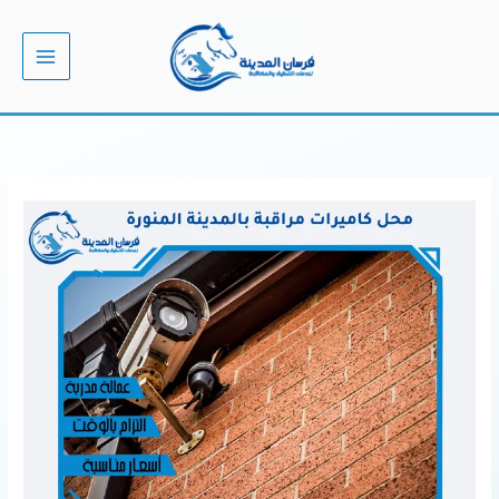
خطي
لى
لمحتوى