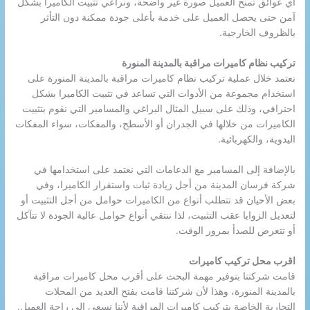
أي عوائق تمنح العميل صورة غير واضحة، ونراعي تثبيت الكاميرا بشكل
آمن حتى يحصل العميل على خدمة بأعلى جودة ممكنة دون التأثر
بالظروف الخارجية.
تركيب نظام كاميرات مراقبة بالمدينة المنورة
نعتمد خلال عملية تركيب نظام كاميرات مراقبة بالمدينة المنورة على
استخدام مجموعة من الأدوات التي تساعد في تثبيت الكاميرا بشكل
احترافي، وذلك على سبيل المثال البراغي والمسامير التي نقوم بتثبيت
الكاميرات من خلالها في الجدران أو الأسطح، والمفكات، سواء المفكات
اليدوية، والكهربائية.
بالإضافة إلى المسامير مع الدعامات التي نعتمد على استخدامها في
شركة فرسان المدينة من أجل زيادة ثبات واستقرار الكاميرا، وفي
بعض الأحيان قد تتطلب أنواع من الكاميرات حوامل من أجل التثبيت أو
لتعديل الزوايا عقب التثبيت، لذا ننتقي أنواع حوامل عالية الجودة لا تتآكل
أو تتعرض للصدأ بمرور الوقت.
اقرب محل تركيب كاميرات
قامت شركتنا بتوفير مهمة البحث على أقرب محل كاميرات مراقبة
بالمدينة المنورة، وهذا لأن شركتنا قامت بفتح العديد من المحلات
التجارية الخاصة بتركيب كاميرات المراقبة لأننا نسعى إلى راحة العميل.