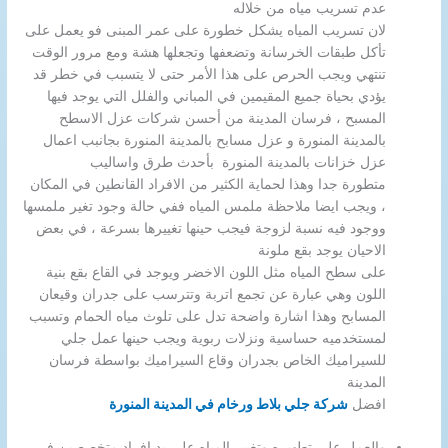
عدم تسريب مياه من خلاله
لان تسريب المياه يشكل خطورة على عمر المبنى فو يعمل على
تأكل طبقات الخرسانة وتضعفها وتجعلها هشة ومع مرور الوقت
تنتهي ويجب الحرص على هذا الأمر حتى لا يتسبب في خطر قد
يؤدي بحياة جميع المقيمين في المباني والفلل التي يوجد فيها
المسبح ، فرسان المدينة من أحسن شركات عزل الاسطح
بالمدينة المنورة و عزل مسابح بالمدينة المنورة بجانبب اعمال
عزل خزانات بالمدينة المنورة بأحدث طرق واساليب
متطورة جدا وهذا لحماية الكثير من الافراد القانطين في المكان
، ويجب ايضا ملاحظة ملمس المياه ففي حالة وجود تغير ملمسها
ووجود فيه نسبة لزوجة فيجب حينها تغييرها بسرعة ، في بعض
الاحيان يوجد بقع ملونة
على سطح المياه مثل اللون الاخضر ويوجد في القاع بقع بنية
اللون وهي عبارة عن تجمع اتربة وتترسب على جدران وقيعان
المسابح وهذا اشارة واضحة تدل على تلوث مياه الحمام وتسبب
لمستخدميه حساسية ونزلات ربوية ويجب حينها عمل جلي
للسيراميك الخاص بجدران وقاع السيراميك بواسطة فرسان
المدينة
افضل
شركة جلي بلاط ورخام في المدينة المنورة
والعمل على تطهيره وتغيير المياه على يد افراد متخصصين في