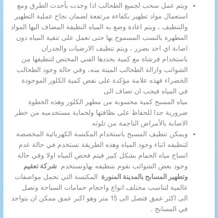
ويتم عمل سحب لجميع الطحالب اذا وجدت بأحدث الطرق ومع
استعمال مواد تطهير بكفاءة مرتفعة لضمان نجاح عملية التطهير
والتنظيف ، ويتم اعادة وضع به المياه النظيفة المضاف اليها المواد
المطهرة بالنسب المسموح بها حتى تعمل على تنقية المياه دون
اصابة اي احد بضرر ، ويتم تنظيف الارضيات والجدران
باستخدام فرشاة مع كمية يحددها الفني المختص لتنظيفها من
الشوائب وازالة الطحالب الميتة منه، وفي حالة وجود الطحالب
الخضراء فهذه علامة مؤكدة على نفص كمية الكلور الموجودة
في المياه فيجب ان تضاف الى
مياه المسبح كمية محسوبة من مطهر الكلور وهذه الخطوة
ضرورية جدا للحفاظ على نظافتها ولحماية مستخدميه من خطر
الاصابة بالأمراض الناجمة من تلوثه
ويمكن تنظيف المسبح باستخدام المكنسة الكهربائية المخصصة
لتنظيفه اثناء وجود المياه وهذه الطريقة تستخدم في حالة عدم
اتساخ مياه الحمام بشكل كبير فيتم فحص المياه اولا وفي حالة
وجود بعض الشوائب نقوم بتنظيفه بهاوتستخدم
شركة تعقيم
وتطهير المسابح بالمدينة المنورة
المكنسة التي تحمل مواصفات
عالمية لتناسب مختلف انواع واحجام حمامات السباحة وتصل
الى اكثر عمق فتصل الى 15 متر وهو اكبر عمق ممكن ان يتواجد
في المسابح .