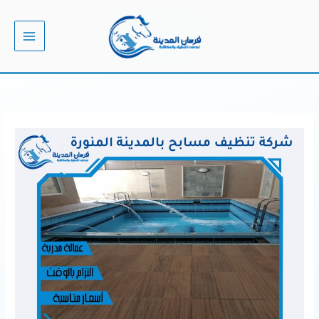
خطي
لى
لمحتوى