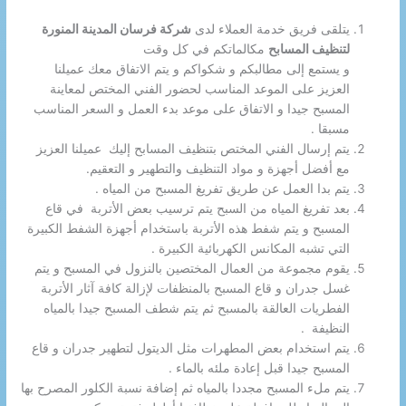
يتلقى فريق خدمة العملاء لدى
شركة فرسان المدينة المنورة
لتنظيف المسابح
مكالماتكم في كل وقت
و يستمع إلى مطالبكم و شكواكم و يتم الاتفاق معك عميلنا
العزيز على الموعد المناسب لحضور الفني المختص لمعاينة
المسبح جيدا و الاتفاق على موعد بدء العمل و السعر المناسب
مسبقا .
يتم إرسال الفني المختص بتنظيف المسابح إليك عميلنا العزيز
مع أفضل أجهزة و مواد التنظيف والتطهير و التعقيم.
يتم بدا العمل عن طريق تفريغ المسبح من المياه .
بعد تفريغ المياه من السبح يتم ترسيب بعض الأتربة في قاع
المسبح و يتم شفط هذه الأتربة باستخدام أجهزة الشفط الكبيرة
التي تشبه المكانس الكهربائية الكبيرة .
يقوم مجموعة من العمال المختصين بالنزول في المسبح و يتم
غسل جدران و قاع المسبح بالمنظفات لإزالة كافة آثار الأتربة
الفطريات العالقة بالمسبح ثم يتم شطف المسبح جيدا بالمياه
النظيفة .
يتم استخدام بعض المطهرات مثل الديتول لتطهير جدران و قاع
المسبح جيدا قبل إعادة ملئه بالماء .
يتم ملء المسبح مجددا بالمياه ثم إضافة نسبة الكلور المصرح بها