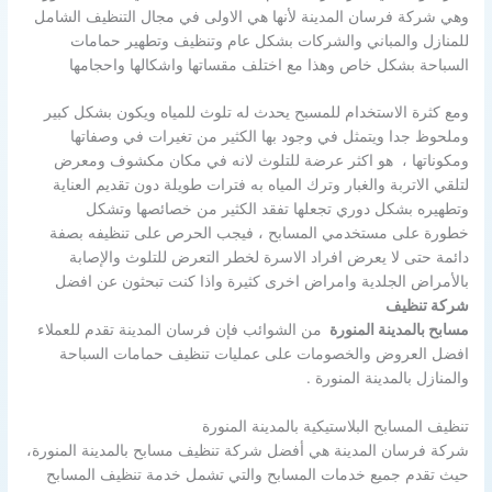
وهي شركة فرسان المدينة لأنها هي الاولى في مجال التنظيف الشامل
للمنازل والمباني والشركات بشكل عام وتنظيف وتطهير حمامات
السباحة بشكل خاص وهذا مع اختلف مقساتها واشكالها واحجامها
ومع كثرة الاستخدام للمسبح يحدث له تلوث للمياه ويكون بشكل كبير
وملحوظ جدا ويتمثل في وجود بها الكثير من تغيرات في وصفاتها
ومكوناتها ، هو اكثر عرضة للتلوث لانه في مكان مكشوف ومعرض
لتلقي الاتربة والغبار وترك المياه به فترات طويلة دون تقديم العناية
وتطهيره بشكل دوري تجعلها تفقد الكثير من خصائصها وتشكل
خطورة على مستخدمي المسابح ، فيجب الحرص على تنظيفه بصفة
دائمة حتى لا يعرض افراد الاسرة لخطر التعرض للتلوث والإصابة
بالأمراض الجلدية وامراض اخرى كثيرة واذا كنت تبحثون عن افضل
شركة تنظيف
مسابح بالمدينة المنورة
من الشوائب فإن فرسان المدينة تقدم للعملاء
افضل العروض والخصومات على عمليات تنظيف حمامات السباحة
والمنازل بالمدينة المنورة .
تنظيف المسابح البلاستيكية بالمدينة المنورة
شركة فرسان المدينة هي أفضل شركة تنظيف مسابح بالمدينة المنورة،
حيث تقدم جميع خدمات المسابح والتي تشمل خدمة تنظيف المسابح