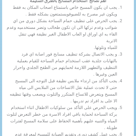
اهم نصائح استخدام المسابح بالطرق السليمة
يجب ان يكون المسبح خاص باستمتاع اصحاب المكان به فقط
ويكون غير مصرح به للضيوفويستمتعون بشكله فقط .
يجب الحرص على تنظيف حمام السباحة بشكل دوري من اي
شوائب وعدم تركها الى ان تكون طحالب وتضر مستخدميه وعدم
القاء به اي اوراق او العاب الاطفال الغير نظيفة فهي تنقل
الاتربة
للمياه وتلوثها.
و يجب الاتصال بشركة تنظيف مسابح فور اصابة اي فرد
بالتهابات جلدية عقب استخدام حمام السباحة للقيام بعملية
التنظيف والتطهير اللازمة لحمايتهم من الطفح الجلدي واحرار
العين وغيرها .
يجب التأكد من ارتداء ملابس نظيفة قبل التوجه الى المسبح
حتى لا تحدث عملية نقل الاتساخات من الملابس الى مياه
المسبح ويتعرض للاتساخ المتكرر والتلوث ويصعب وقتها تنظيفه
الا على يد افراد تم تدريبها .
ويجب الحرص على التأكد من سلوكيات الاطفال اثناء استخدام
بركة السباحة لحماية باقي افراد الاسرة من خطر التعرض لتلوث
المياه والتنبيه علبهم بأهمية الحفاظ على سلامة المسبح لفترات
طويلة .
يجب عمل كشف دوري وتقديم الصيانة للمسبح لمعرفة عدم