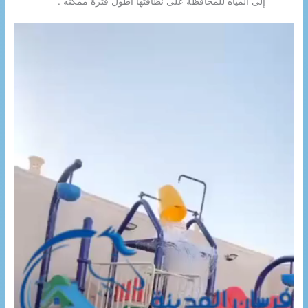
إلى المياه للمحافظة على نظافتها أطول فترة ممكنه .